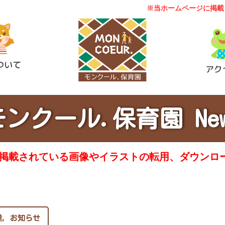
※当ホームページに掲載
ついて
アク
モンクール.保育園 New
に掲載されている画像やイラストの転用、ダウンロ
業
,
お知らせ