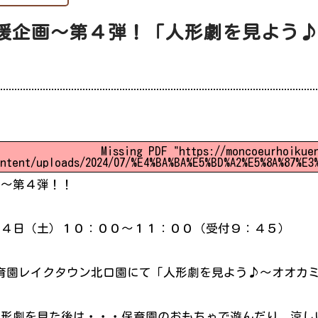
援企画～第４弾！「人形劇を見よう
日
Missing PDF "https://moncoeurhoikue
ntent/uploads/2024/07/%E4%BA%BA%E5%BD%A2%E5%8A%87%E3
画～第４弾！！
２４日（土）１０：００～１１：００（受付９：４５）
育園レイクタウン北口園にて「人形劇を見よう♪～オオカ
人形劇を見た後は・・・保育園のおもちゃで遊んだり、涼し