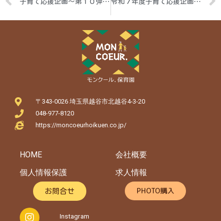
子育て応援企画～第１０弾！「親子DEクッキング～レンジでかんたん蒸しパン～」
令和７年度子育て応援企画～第１弾！「親子DEクッキング～ふりふりおにぎりを作ろう～」
〒343-0026 埼玉県越谷市北越谷4-3-20
048-977-8120
https://moncoeurhoikuen.co.jp/
HOME
会社概要
個人情報保護
求人情報
PHOTO購入
お問合せ
Instagram