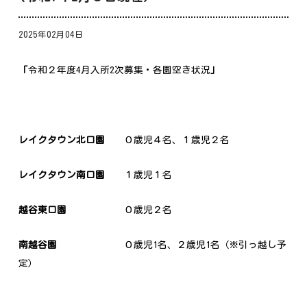
2025年02月04日
「
令和２年度4月入所2次募集・各園空き状況
」
レイクタウン北口園
０歳児４名、１歳児２名
レイクタウン南口園
１歳児１名
越谷東口園
０歳児２名
南越谷園
０歳児1名、２歳児1名（※引っ越し予
定）