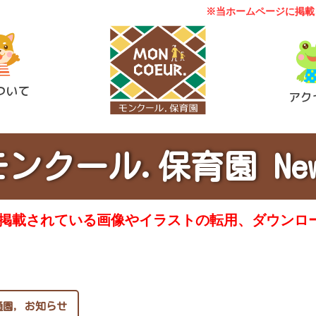
※当ホームページに掲載
ついて
アク
モンクール.保育園 New
に掲載されている画像やイラストの転用、ダウンロ
通園
,
お知らせ