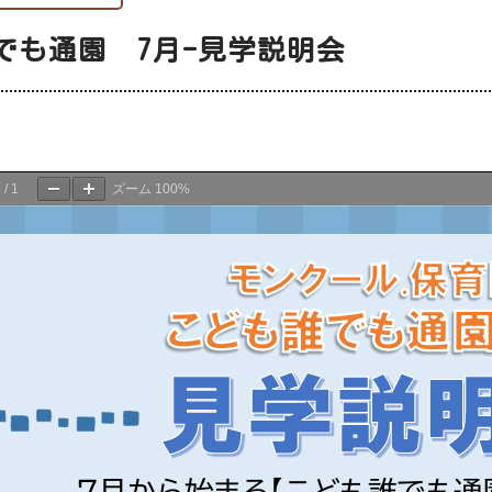
でも通園 7月-見学説明会
日
1
/
1
ズーム
100%