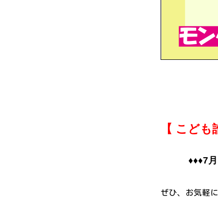
【 こども
♦♦♦7月も
ぜひ、お気軽