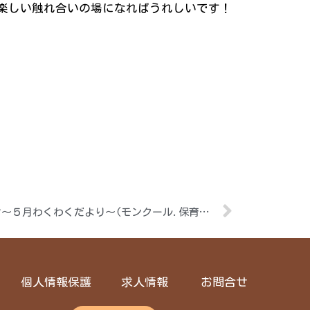
楽しい触れ合いの場になればうれしいです！
こども誰でも通園制度利用者向け～５月わくわくだより～(モンクール.保育園Ⅱ)
個人情報保護
求人情報
お問合せ