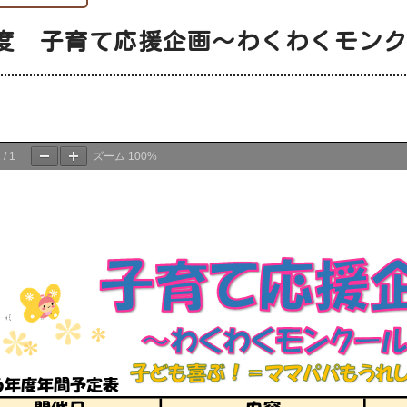
度 子育て応援企画～わくわくモン
日
1
/
1
ズーム
100%