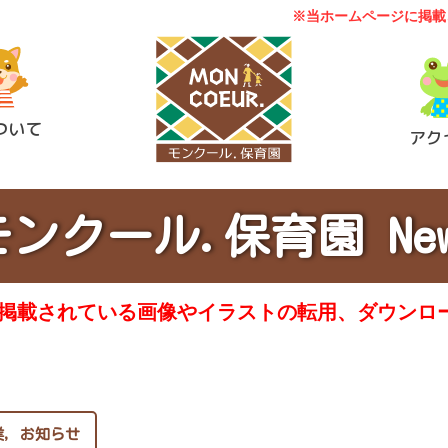
※当ホームページに掲載
ついて
アク
モンクール.保育園 New
に掲載されている画像やイラストの転用、ダウンロ
業
,
お知らせ